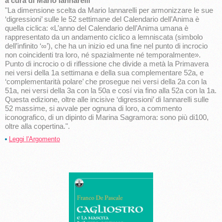
a cura di Mario Iannarelli
"La dimensione scelta da Mario Iannarelli per armonizzare le sue
‘digressioni’ sulle le 52 settimane del Calendario dell’Anima è
quella ciclica: «L’anno del Calendario dell’Anima umana è
rappresentato da un andamento ciclico a lemniscata (simbolo
dell’infinito ‘∞’), che ha un inizio ed una fine nel punto di incrocio
non coincidenti tra loro, né spazialmente né temporalmente».
Punto di incrocio o di riflessione che divide a metà la Primavera
nei versi della 1a settimana e della sua complementare 52a, e
‘complementarità polare’ che prosegue nei versi della 2a con la
51a, nei versi della 3a con la 50a e cosí via fino alla 52a con la 1a.
Questa edizione, oltre alle incisive ‘digressioni’ di Iannarelli sulle
52 massime, si avvale per ognuna di loro, a commento
iconografico, di un dipinto di Marina Sagramora: sono più di100,
oltre alla copertina.".
Leggi l'Argomento