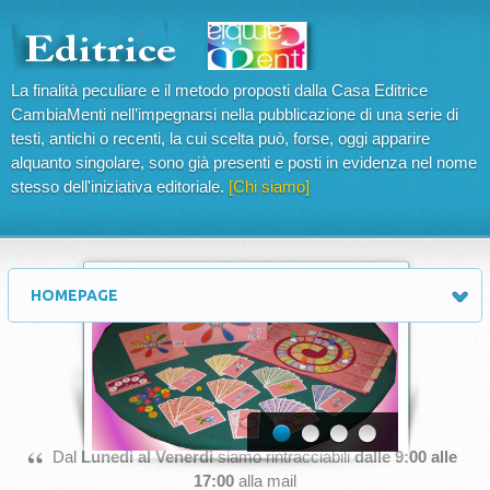
La finalità peculiare e il metodo proposti dalla Casa Editrice
CambiaMenti nell’impegnarsi nella pubblicazione di una serie di
testi, antichi o recenti, la cui scelta può, forse, oggi apparire
alquanto singolare, sono già presenti e posti in evidenza nel nome
stesso dell'iniziativa editoriale.
[Chi siamo]
HOMEPAGE
Comunicazioni
“
Dal
Lunedì al Venerdì
siamo rintracciabili
dalle 9:00 alle
17:00
alla mail