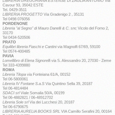
LIBRERIA GREGORIANA ESTENSE DI ZAGLIA ANTONIO
Via
Cavour 93, 35042 ESTE
Tel. 0429-3511
LIBRERIA PROGETTO
Via Gradenigo 2 , 35131
Tel 0498 076056
PORDENONE
Libreria "al Segno" di Mauro Danelli & C. sn
c Vicolo del Forno 2,
33170
Tel 0434-520506
PRATO
Equilibri libreria Fiaschi e Cantini
via Magnolfi 67/69, 59100
Tel 0574-400485
PAVIA
Lomellibro di Elena Signorell
i via S. Alessandro 20, 27030 - Zeme
Tel 333-4399880
ROMA
Libreria Tilopa
via Fonteiana 61/A, 00152
Tel 06-5800061
Libreria IV Fontane S.a.S
Via Quintino Sella 39, 20187
Tel 06-4814484
SDACI srl
Viale Somalia 50/A, 00199
Tel 06-4882821 / 06-48912702
Libreria Sole srl
Via dei Lucchesi 20, 20187
Tel 06-6790675
LIBRERIA AURELIA BOOKS SRL
VIA Camillo Serafini 20, 00164