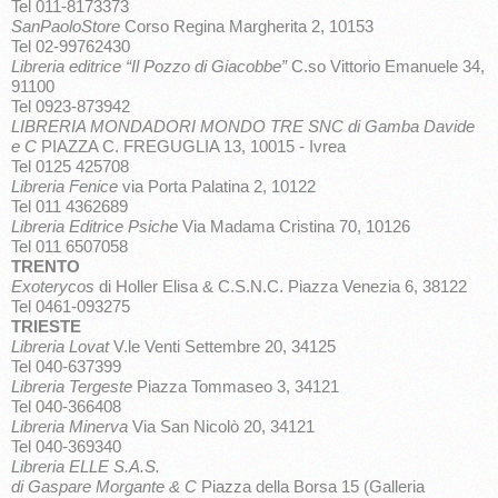
Tel 011-8173373
SanPaoloStore
Corso Regina Margherita 2, 10153
Tel 02-99762430
Libreria editrice “Il Pozzo di Giacobbe”
C.so Vittorio Emanuele 34,
91100
Tel 0923-873942
LIBRERIA MONDADORI MONDO TRE SNC di Gamba Davide
e C
PIAZZA C. FREGUGLIA 13, 10015 - Ivrea
Tel 0125 425708
Libreria Fenice
via Porta Palatina 2, 10122
Tel 011 4362689
Libreria Editrice Psiche
Via Madama Cristina 70, 10126
Tel 011 6507058
TRENTO
Exoterycos
di Holler Elisa & C.S.N.C. Piazza Venezia 6, 38122
Tel 0461-093275
TRIESTE
Libreria Lovat
V.le Venti Settembre 20, 34125
Tel 040-637399
Libreria Tergeste
Piazza Tommaseo 3, 34121
Tel 040-366408
Libreria Minerva
Via San Nicolò 20, 34121
Tel 040-369340
Libreria ELLE S.A.S.
di Gaspare Morgante & C
Piazza della Borsa 15 (Galleria