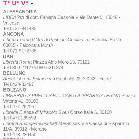
T*
U*
V*
-
ALESSANDRIA
LIBRARIA
di dott. Fabiana Cassola Viale Dante 9, 15048 -
Valenza
Tel 0131-941435
ANCONA
Libreria Tomo d'Oro di Pancioni Cristina
via Flaminia 557/b -
60015 - Falconara M.mA
Tel 071-9172788
BARI
Libreria Roma
Piazza Aldo Moro 13, 70122
Tel 080-5211274 080-5211274
BELLUNO
Agorà Libreria Editrice
via Garibaldi 22, 32032 - Feltre
Tel 0439-83487
BOLZANO
LIBRERIA CAPPELLI S.R.L. CARTOLIBRARIA ATESINA
Piazza
Vittoria 41, 39100
Tel 0471-262067
Libreria Europa di Miracolo Sven
Corso Italia 6, 39100
Tel 0471 289592
Libreria Buchgemeinschaft Meran sas
Via Cassa di Risparmio
11/A, 39012 - Merano
Tel 0473-230450