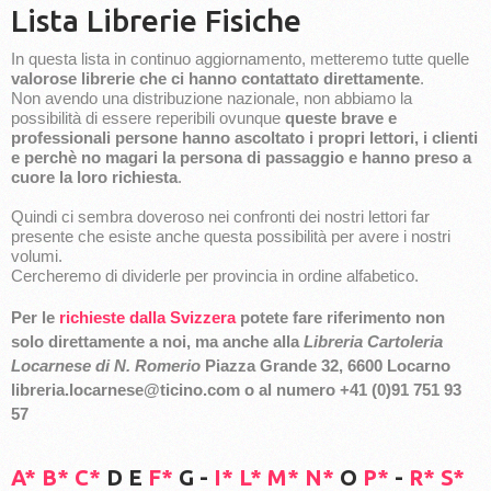
Lista Librerie Fisiche
In questa lista in continuo aggiornamento, metteremo tutte quelle
valorose librerie
che ci hanno contattato direttamente
.
Non avendo una distribuzione nazionale, non abbiamo la
possibilità di essere reperibili ovunque
queste brave e
professionali persone hanno ascoltato i propri lettori, i clienti
e perchè no magari la persona di passaggio e hanno preso a
cuore la loro richiesta
.
Quindi ci sembra doveroso nei confronti dei nostri lettori far
presente che esiste anche questa possibilità per avere i nostri
volumi.
Cercheremo di dividerle per provincia in ordine alfabetico.
Per le
richieste dalla Svizzera
potete fare riferimento non
solo direttamente a noi, ma anche alla
Libreria Cartoleria
Locarnese di N. Romerio
Piazza Grande 32, 6600 Locarno
libreria.locarnese@ticino.com o al numero +41 (0)91 751 93
57
A*
B*
C*
D E
F*
G -
I*
L*
M*
N*
O
P*
-
R*
S*