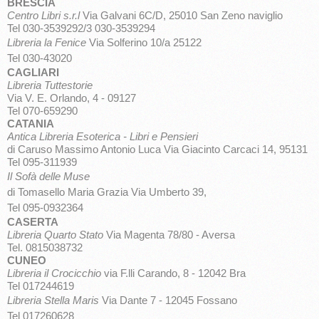
BRESCIA
Centro Libri s.r.l
Via Galvani 6C/D, 25010 San Zeno naviglio
Tel 030-3539292/3 030-3539294
Libreria la Fenice
Via Solferino 10/a 25122
Tel 030-43020
CAGLIARI
Libreria Tuttestorie
Via V. E. Orlando, 4 - 09127
Tel 070-659290
CATANIA
Antica Libreria Esoterica - Libri e Pensieri
di Caruso Massimo Antonio Luca Via Giacinto Carcaci 14, 95131
Tel 095-311939
Il Sofà delle Muse
di Tomasello Maria Grazia Via Umberto 39,
Tel 095-0932364
CASERTA
Libreria Quarto Stato
Via Magenta 78/80 - Aversa
Tel. 0815038732
CUNEO
Libreria il Crocicchio
via F.lli Carando, 8 - 12042 Bra
Tel 017244619
Libreria Stella Maris
Via Dante 7 - 12045 Fossano
Tel 017260628