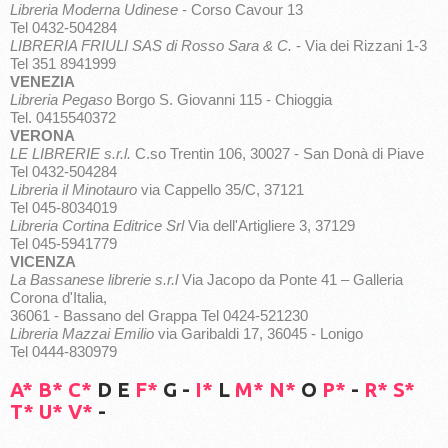
Libreria Moderna Udinese
- Corso Cavour 13
Tel 0432-504284
LIBRERIA FRIULI SAS di Rosso Sara & C.
- Via dei Rizzani 1-3
Tel 351 8941999
VENEZIA
Libreria Pegaso
Borgo S. Giovanni 115 - Chioggia
Tel. 0415540372
VERONA
LE LIBRERIE s.r.l.
C.so Trentin 106, 30027 - San Donà di Piave
Tel 0432-504284
Libreria il Minotauro
via Cappello 35/C, 37121
Tel 045-8034019
Libreria Cortina Editrice Srl
Via dell'Artigliere 3, 37129
Tel 045-5941779
VICENZA
La Bassanese librerie s.r.l
Via Jacopo da Ponte 41 – Galleria
Corona d'Italia,
36061 - Bassano del Grappa Tel 0424-521230
Libreria Mazzai Emilio
via Garibaldi 17, 36045 - Lonigo
Tel 0444-830979
A*
B*
C*
D E
F*
G -
I*
L
M*
N*
O
P*
-
R*
S*
T*
U*
V*
-