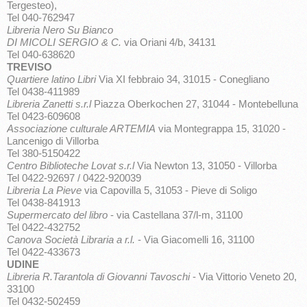
Tergesteo),
Tel 040-762947
Libreria Nero Su Bianco
DI MICOLI SERGIO & C.
via Oriani 4/b, 34131
Tel 040-638620
TREVISO
Quartiere latino Libri
Via XI febbraio 34, 31015 - Conegliano
Tel 0438-411989
Libreria Zanetti s.r.l
Piazza Oberkochen 27, 31044 - Montebelluna
Tel 0423-609608
Associazione culturale ARTEMIA
via Montegrappa 15, 31020 -
Lancenigo di Villorba
Tel 380-5150422
Centro Biblioteche Lovat s.r.l
Via Newton 13, 31050 - Villorba
Tel 0422-92697 / 0422-920039
Libreria La Pieve
via Capovilla 5, 31053 - Pieve di Soligo
Tel 0438-841913
Supermercato del libro
- via Castellana 37/l-m, 31100
Tel 0422-432752
Canova Società Libraria a r.l.
- Via Giacomelli 16, 31100
Tel 0422-433673
UDINE
Libreria R.Tarantola di Giovanni Tavoschi
- Via Vittorio Veneto 20,
33100
Tel 0432-502459