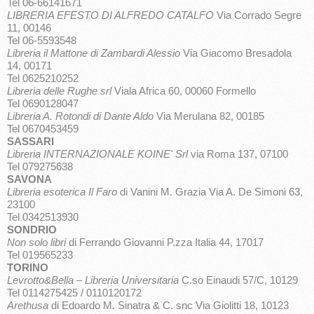
Tel 06-66141671
LIBRERIA EFESTO DI ALFREDO CATALFO
Via Corrado Segre
11, 00146
Tel 06-5593548
Libreria il Mattone di Zambardi Alessio
Via Giacomo Bresadola
14, 00171
Tel 0625210252
Libreria delle Rughe srl
Viala Africa 60, 00060 Formello
Tel 0690128047
Libreria A. Rotondi di Dante Aldo
Via Merulana 82, 00185
Tel 0670453459
SASSARI
Libreria INTERNAZIONALE KOINE' Srl
via Roma 137, 07100
Tel 079275638
SAVONA
Libreria esoterica Il Faro
di Vanini M. Grazia Via A. De Simoni 63,
23100
Tel 0342513930
SONDRIO
Non solo libri
di Ferrando Giovanni P.zza Italia 44, 17017
Tel 019565233
TORINO
Levrotto&Bella – Libreria Universitaria
C.so Einaudi 57/C, 10129
Tel 0114275425 / 0110120172
Arethusa
di Edoardo M. Sinatra & C. snc Via Giolitti 18, 10123