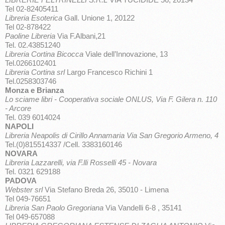
Tel 02-82405411
Libreria Esoterica
Gall. Unione 1, 20122
Tel 02-878422
Paoline Libreria
Via F.Albani,21
Tel. 02.43851240
Libreria Cortina Bicocca
Viale dell’Innovazione, 13
Tel.0266102401
Libreria Cortina srl
Largo Francesco Richini 1
Tel.0258303746
Monza e Brianza
Lo sciame libri - Cooperativa sociale ONLUS, Via F. Gilera n. 110
- Arcore
Tel. 039 6014024
NAPOLI
Libreria Neapolis di Cirillo Annamaria Via San Gregorio Armeno, 4
Tel.(0)815514337 /Cell. 3383160146
NOVARA
Libreria Lazzarelli, via F.lli Rosselli 45 - Novara
Tel. 0321 629188
PADOVA
Webster srl
Via Stefano Breda 26, 35010 - Limena
Tel 049-76651
Libreria San Paolo Gregoriana
Via Vandelli 6-8 , 35141
Tel 049-657088