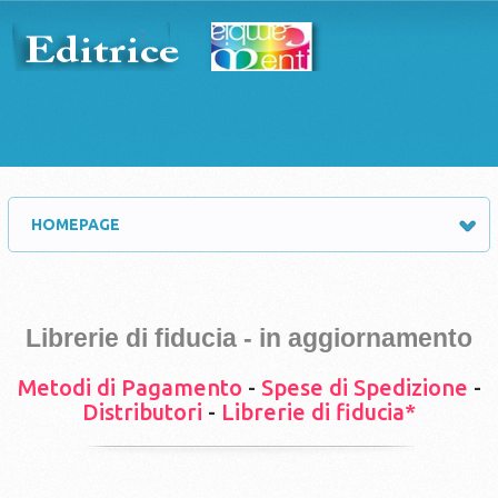
HOMEPAGE
Librerie di fiducia - in aggiornamento
Metodi di Pagamento
-
Spese di Spedizione
-
Distributori
-
Librerie di fiducia*