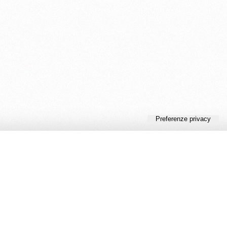
tatti
l:
iamenti@cambiamenti.com
ambiamenti@pec.it
ice Cambiamenti
BO - 416379
izzo:
via Francesco Orsoni 5