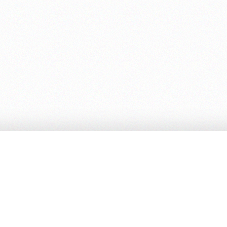
Ed. Cambiamenti
Ordi
Chi siamo
Paga
Note legali
Spes
Privacy Policy
Distr
Cookie Policy
Libre