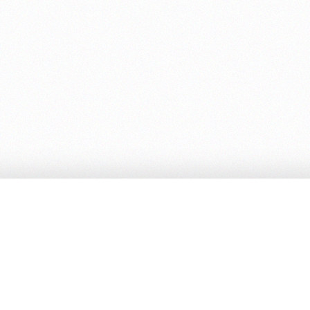
ni
FAQ
Con
menti e metodi
Emai
camb
e di spedizione
ed.c
ibutori
Editr
rie di fiducia*
REA 
Indir