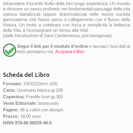
intravedere il lucente frutto della loro lunga esperienza. Un monito
a ritrovare un senso profondo nei fondamentali passaggi della vita
spesso banalizzati oppure drammatizzati nelle nostre società
ipermoderne che hanno perso il collegamento con il flusso della
Natura. Un invito a celebrare con forza e semplicità la bellezza
della Vita, a riconsegnare un senso alla Vita!
(
dalla Introduzione
di Sara Cantamessa, psicoterapeuta)
Segui il link per il modulo d'ordine
e lasciaci i tuoi dati al
resto pensiamo noi.
Acquista il libro
Scheda del Libro
Formato:
150X210mm (A5)
Carta:
Usomano bianca gr.100
Copertina:
Freelife Ivori gr.300
Veste Editoriale:
brossurato
Pagine:
48 a colori con disegni
Prezzo:
18,00 euro
ISBN 978-88-96029-48-0