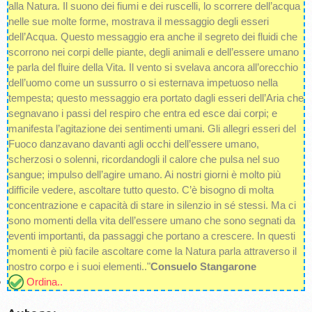
alla Natura. Il suono dei fiumi e dei ruscelli, lo scorrere dell’acqua
nelle sue molte forme, mostrava il messaggio degli esseri
dell’Acqua. Questo messaggio era anche il segreto dei fluidi che
scorrono nei corpi delle piante, degli animali e dell’essere umano
e parla del fluire della Vita. Il vento si svelava ancora all’orecchio
dell’uomo come un sussurro o si esternava impetuoso nella
tempesta; questo messaggio era portato dagli esseri dell’Aria che
segnavano i passi del respiro che entra ed esce dai corpi; e
manifesta l’agitazione dei sentimenti umani. Gli allegri esseri del
Fuoco danzavano davanti agli occhi dell’essere umano,
scherzosi o solenni, ricordandogli il calore che pulsa nel suo
sangue; impulso dell’agire umano. Ai nostri giorni è molto più
difficile vedere, ascoltare tutto questo. C’è bisogno di molta
concentrazione e capacità di stare in silenzio in sé stessi. Ma ci
sono momenti della vita dell’essere umano che sono segnati da
eventi importanti, da passaggi che portano a crescere. In questi
momenti è più facile ascoltare come la Natura parla attraverso il
nostro corpo e i suoi elementi.."
Consuelo Stangarone
Ordina..