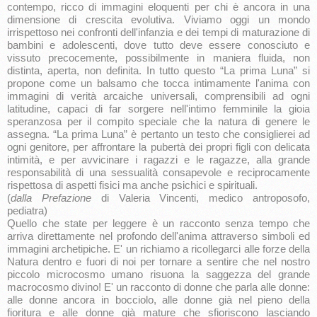
contempo, ricco di immagini eloquenti per chi è ancora in una
dimensione di crescita evolutiva. Viviamo oggi un mondo
irrispettoso nei confronti dell'infanzia e dei tempi di maturazione di
bambini e adolescenti, dove tutto deve essere conosciuto e
vissuto precocemente, possibilmente in maniera fluida, non
distinta, aperta, non definita. In tutto questo “La prima Luna” si
propone come un balsamo che tocca intimamente l'anima con
immagini di verità arcaiche universali, comprensibili ad ogni
latitudine, capaci di far sorgere nell'intimo femminile la gioia
speranzosa per il compito speciale che la natura di genere le
assegna. “La prima Luna” è pertanto un testo che consiglierei ad
ogni genitore, per affrontare la pubertà dei propri figli con delicata
intimità, e per avvicinare i ragazzi e le ragazze, alla grande
responsabilità di una sessualità consapevole e reciprocamente
rispettosa di aspetti fisici ma anche psichici e spirituali.
(
dalla Prefazione
di Valeria Vincenti, medico antroposofo,
pediatra)
Quello che state per leggere è un racconto senza tempo che
arriva direttamente nel profondo dell'anima attraverso simboli ed
immagini archetipiche. E' un richiamo a ricollegarci alle forze della
Natura dentro e fuori di noi per tornare a sentire che nel nostro
piccolo microcosmo umano risuona la saggezza del grande
macrocosmo divino! E' un racconto di donne che parla alle donne:
alle donne ancora in bocciolo, alle donne già nel pieno della
fioritura e alle donne già mature che sfioriscono lasciando