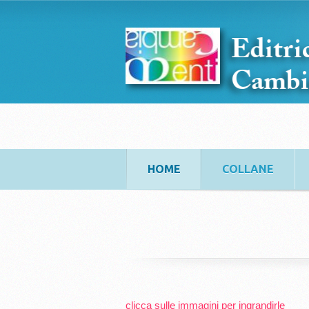
HOME
COLLANE
clicca sulle immagini per ingrandirle