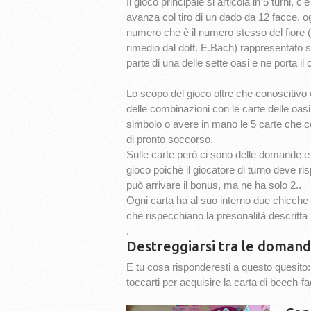
Il gioco principale si articola in 5 turni, c'
avanza col tiro di un dado da 12 facce, o
numero che è il numero stesso del fiore
rimedio dal dott. E.Bach) rappresentato su
parte di una delle sette oasi e ne porta il 
Lo scopo del gioco oltre che conoscitivo è 
delle combinazioni con le carte delle oasi
simbolo o avere in mano le 5 carte che 
di pronto soccorso.
Sulle carte però ci sono delle domande e 
gioco poichè il giocatore di turno deve ri
può arrivare il bonus, ma ne ha solo 2..
Ogni carta ha al suo interno due chicche 
che rispecchiano la presonalità descritta n
.
Destreggiarsi tra le doman
E tu cosa risponderesti a questo quesito:
toccarti per acquisire la carta di beech-fa