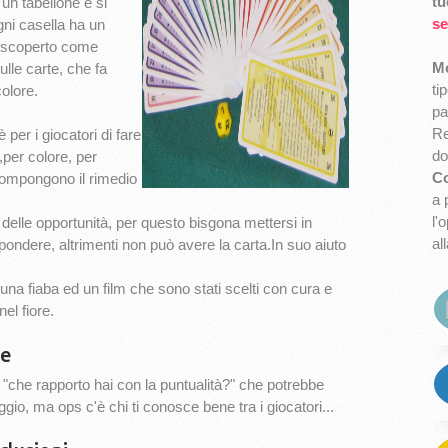
tu
è un tabellone e si
se
gni casella ha un
 (scoperto come
Mo
lle carte, che fa
ti
colore.
pa
Re
per i giocatori di fare
d
,per colore, per
Co
compongono il rimedio
a 
l'
delle opportunità, per questo bisgona mettersi in
al
spondere, altrimenti non può avere la carta.In suo aiuto
una fiaba ed un film che sono stati scelti con cura e
el fiore.
de
 "che rapporto hai con la puntualità?" che potrebbe
ggio, ma ops c'è chi ti conosce bene tra i giocatori...