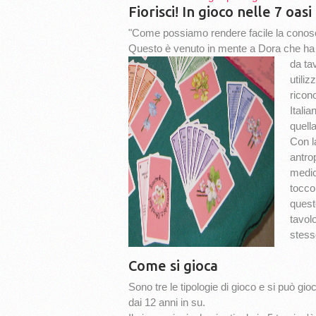
Fiorisci! In gioco nelle 7 oasi
"Come possiamo rendere facile la conoscen
Questo è venuto in mente a Dora che ha cur
da ta
utiliz
ricono
Itali
quell
Con l
antrop
medic
tocco
quest
tavolo
stesso
Come si gioca
Sono tre le tipologie di gioco e si può gio
dai 12 anni in su.