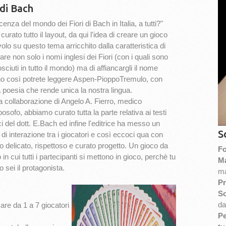
 di Bach
za del mondo dei Fiori di Bach in Italia, a tutti?"
ato tutto il layout, da qui l'idea di creare un gioco
volo su questo tema
arricchito dalla caratteristica di
zare non solo i nomi inglesi dei Fiori (con i quali sono
sciuti in tutto il mondo) ma di affiancargli il nome
ano così potrete leggere Aspen-PioppoTremulo, con
a poesia che rende unica la nostra lingua.
a collaborazione di Angelo A. Fierro, medico
osofo, abbiamo curato tutta la parte relativa ai testi
i del dott. E.Bach ed infine l'editrice ha messo un
S
 di interazione tra i giocatori e così eccoci qua con
o delicato, rispettoso e curato progetto. Un gioco da
Fo
 in cui tutti i partecipanti si mettono in gioco, perchè tu
Ma
 sei il protagonista.
ma
Pr
So
da
care da 1 a 7 giocatori
Pe