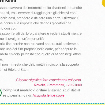
clusioni
ssano davvero dei momenti molto divertenti e manche
ssanti, tra il cercare di raggiungere gli obiettivi con i
 delle oasi, prendere o rifiutare una carta, utilizzare il
ne bonus e le risposte che danno i giocatori che
no con voi.
 scoprire lati del loro carattere e vederli stupiti mentre
no di svolgere un'opportunità.
 alla fine perchè non ritrovarsi ancora tutti assieme a
are uno dei film proposti nelle carte, per scoprire la
alità chicory piuttosto che quella di aspen negli attori
lm.
 non mi resta che dirti: mettiti in gioco! alla scoperta
iori di Edward Bach.
Giocare significa fare esperimenti col caso.
Novalis,
Frammenti
, 1795/1800
Compila il modulo d'ordine
e lasciaci i tuoi dati al
resto pensiamo noi.
Acquista le tue copie