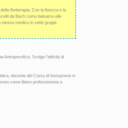
lla floriterapia. Con la finezza e la
ati scelti da Bach come balsamo alle
lo stesso medico in sette gruppi
a Antroposofica. Svolge l'attività di
tetica, docente del Corso di formazione in
avora come libero professionista a