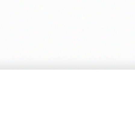
rdini
FAQ
Pagamenti e metodi
pese di spedizione
istributori
ibrerie di fiducia*