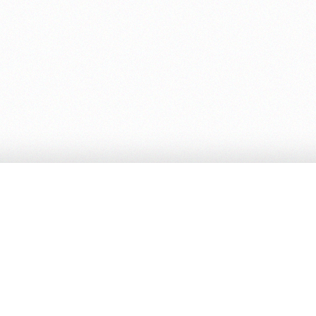
Ed. Cambiamenti
O
Chi siamo
Note legali
S
Privacy Policy
D
Cookie Policy
L