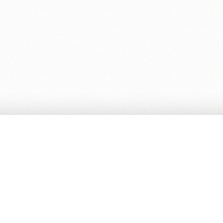
Contatti
Email:
cambiamenti@cambiamenti.com
ed.cambiamenti@pec.it
Editrice Cambiamenti
REA BO - 416379
Indirizzo:
via Francesco Orsoni 5
- 40068 San Lazzaro (BO)