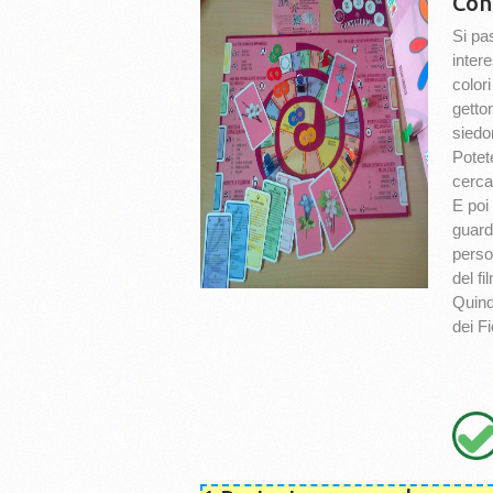
Con
Si pa
intere
colori
getto
siedo
Potete
cerca
E poi
guard
person
del fi
Quindi
dei F