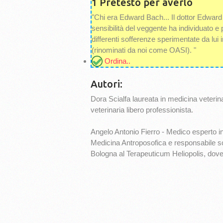
1 Pretesto per averlo
"Chi era Edward Bach... Il dottor Edward 
sensibilità del veggente ha individuato e p
differenti sofferenze sperimentate da lui 
(rinominati da noi come OASI). "
Ordina..
Autori:
Dora Scialfa laureata in medicina veterina
veterinaria libero professionista.
Angelo Antonio Fierro - Medico esperto in
Medicina Antroposofica e responsabile sci
Bologna al Terapeuticum Heliopolis, dove c