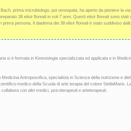
Bach, prima microbiologo, poi omeopata, ha aperto da pioniere la via de
reparato 38 elisir floreali in soli 7 anni. Questi elisir floreali sono st
in prima persona. Il diadema dei 38 elisir floreali è stato suddiviso dal
ria si è formata in Kinesiologia specializzata ed applicata e in Medicin
 Medicina Antroposofica, specialista in Scienza della nutrizione e die
entifico-medico della Scuola di arte terapia del colore StellaMaris. L
ollabora con altri medici, psicoterapeuti e arteterapeuti.