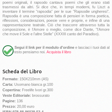
poemi originali, il rapsodo cantava poemi che gli erano stati
trasmessi da altri. Si dice che, in tempi moderni, fu Liszt a
inventare il termine "rapsodia" per le sue "Rapsodie ungheresi".
Rapsodia è una composizione fatta di pensieri in forma poetica,
riflessioni, considerazioni, poesie vere e proprie, e infine di una
rappresentazione teatrale. Ciò che trascorre attraverso tutta la
composizione, è l'Amore o meglio, come dice Dante, "l'Amore
che move il Sole e l'altre Stelle" (XXXIII canto del Paradiso).
Segui il link per il modulo d'ordine
e lasciaci i tuoi dati al
resto pensiamo noi.
Acquista il libro
Scheda del Libro
Formato:
150X210mm (A5)
Carta:
Usomano bianca gr.100
Copertina:
Freelife Ivori gr.300
Veste Editoriale:
brossurato
Pagine:
136
Prezzo:
20,00 euro
ISBN 978-88-96029-53-4