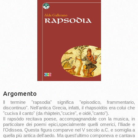
Argomento
ll termine "rapsodia" significa "episodico, frammentario,
discontinuo". Nell'antica Grecia, infatti, il rhapsoìdós era colui che
"cuciva il canto" (da rhàptein,"cucire", e oidé,"canto").
Il rapsòdo recitava poese, accompagnandole con la musica, in
particolare dei poemi epici,specialmente quelli omerici, l'Iliade e
l'Odissea. Questa figura comparve nel V secolo a.C. e somiglia a
quella più antica dell'aedo. Ma quest'ultimo componeva e cantava