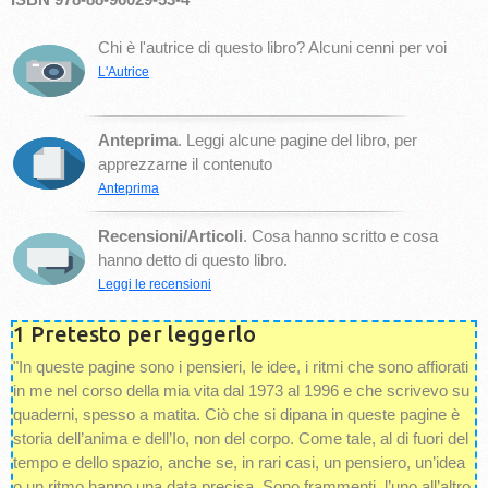
Chi è l'autrice di questo libro? Alcuni cenni per voi
L'Autrice
Anteprima
. Leggi alcune pagine del libro, per
apprezzarne il contenuto
Anteprima
Recensioni/Articoli
. Cosa hanno scritto e cosa
hanno detto di questo libro.
Leggi le recensioni
1 Pretesto per leggerlo
"In queste pagine sono i pensieri, le idee, i ritmi che sono affiorati
in me nel corso della mia vita dal 1973 al 1996 e che scrivevo su
quaderni, spesso a matita. Ciò che si dipana in queste pagine è
storia dell’anima e dell’Io, non del corpo. Come tale, al di fuori del
tempo e dello spazio, anche se, in rari casi, un pensiero, un’idea
o un ritmo hanno una data precisa. Sono frammenti, l’uno all’altro