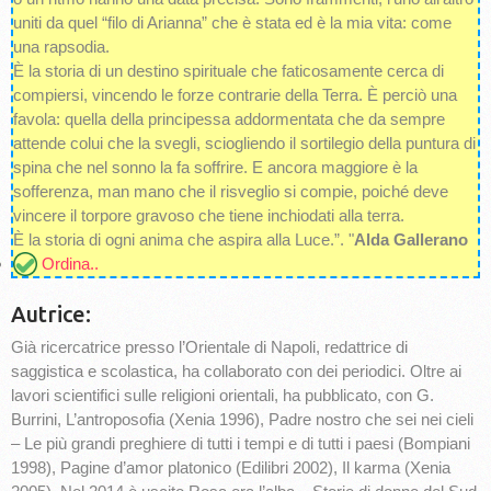
uniti da quel “filo di Arianna” che è stata ed è la mia vita: come
una rapsodia.
È la storia di un destino spirituale che faticosamente cerca di
compiersi, vincendo le forze contrarie della Terra. È perciò una
favola: quella della principessa addormentata che da sempre
attende colui che la svegli, sciogliendo il sortilegio della puntura di
spina che nel sonno la fa soffrire. E ancora maggiore è la
sofferenza, man mano che il risveglio si compie, poiché deve
vincere il torpore gravoso che tiene inchiodati alla terra.
È la storia di ogni anima che aspira alla Luce.”. "
Alda Gallerano
Ordina..
Autrice:
Già ricercatrice presso l’Orientale di Napoli, redattrice di
saggistica e scolastica, ha collaborato con dei periodici. Oltre ai
lavori scientifici sulle religioni orientali, ha pubblicato, con G.
Burrini, L’antroposofia (Xenia 1996), Padre nostro che sei nei cieli
– Le più grandi preghiere di tutti i tempi e di tutti i paesi (Bompiani
1998), Pagine d’amor platonico (Edilibri 2002), Il karma (Xenia