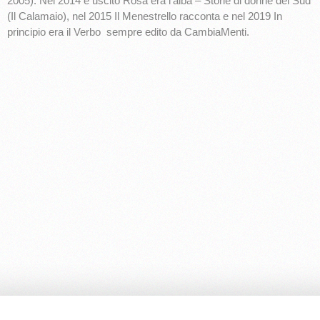
2005). Nel 2014 è uscito Rosa era l’alba – Storie di donne del Sud
(Il Calamaio), nel 2015 Il Menestrello racconta e nel 2019 In
principio era il Verbo sempre edito da CambiaMenti.
Editrice Cambiamenti