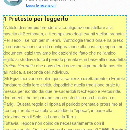
Leggi le recensioni
1 Pretesto per leggerlo
"A titolo di esempio prenderò la configurazione stellare alla
nascita di Beethoven, e il complesso degli eventi stellari prenatali.
Per secoli, se non per millenni, l’Astrologia tradizionale ha preso
in considerazione solo la configurazione alla nascita; eppure, nei
documenti egizi troviamo indicazioni del fatto che nell’antico
Egitto si studiava tutto il periodo prenatale, in base alla cosiddetta
Trutina Hermetis
che considera i nove mesi prima della nascita
all’incirca, a seconda dell’individuo.
Gli Egizi facevano risalire quella sapienza direttamente a Ermete
fondatore della loro civiltà, dopodiché quella tradizione orale fu
messa per iscritto dai due re-sacerdoti Nechepso e Petosiride. I
documenti che ne parlano sono custoditi in una biblioteca di
Parigi. Questa regola ci riporta al periodo prenatale prossimo al
concepimento e calcola la cosiddetta “epoca”, in base alla
relazione con il Sole, la Luna e la Terra.
Tuttavia, l’epoca non coincide necessariamente con il
concepimento. Qual è dunque il senso dell’epoca? "
Willi Sucher