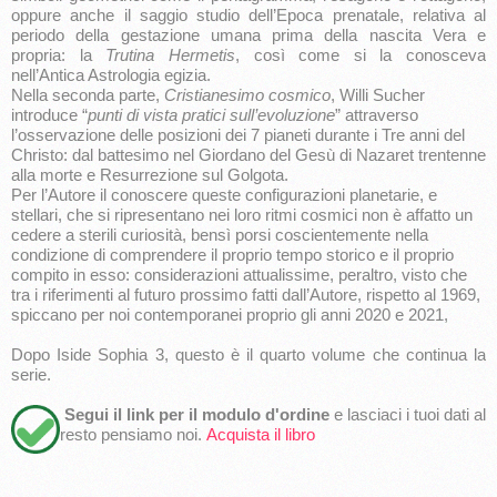
oppure anche il saggio studio dell’Epoca prenatale, relativa al
periodo della gestazione umana prima della nascita Vera e
propria: la
Trutina Hermetis
, così come si la conosceva
nell’Antica Astrologia egizia.
Nella seconda parte,
Cristianesimo cosmico
, Willi Sucher
introduce “
punti di vista pratici sull’evoluzione
” attraverso
l’osservazione delle posizioni dei 7 pianeti durante i Tre anni del
Christo: dal battesimo nel Giordano del Gesù di Nazaret trentenne
alla morte e Resurrezione sul Golgota.
Per l’Autore il conoscere queste configurazioni planetarie, e
stellari, che si ripresentano nei loro ritmi cosmici non è affatto un
cedere a sterili curiosità, bensì porsi coscientemente nella
condizione di comprendere il proprio tempo storico e il proprio
compito in esso: considerazioni attualissime, peraltro, visto che
tra i riferimenti al futuro prossimo fatti dall’Autore, rispetto al 1969,
spiccano per noi contemporanei proprio gli anni 2020 e 2021,
Dopo Iside Sophia 3, questo è il quarto volume che continua la
serie.
Segui il link per il modulo d'ordine
e lasciaci i tuoi dati al
resto pensiamo noi.
Acquista il libro