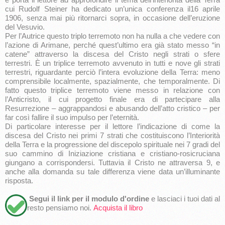
cui Rudolf Steiner ha dedicato un’unica conferenza il16 aprile
1906, senza mai più ritornarci sopra, in occasione dell’eruzione
del Vesuvio.
Per l’Autrice questo triplo terremoto non ha nulla a che vedere con
l’azione di Arimane, perché quest’ultimo era già stato messo “in
catene” attraverso la discesa del Cristo negli strati o sfere
terrestri. È un triplice terremoto avvenuto in tutti e nove gli strati
terrestri, riguardante perciò l’intera evoluzione della Terra: meno
comprensibile localmente, spazialmente, che temporalmente. Di
fatto questo triplice terremoto viene messo in relazione con
l’Anticristo, il cui progetto finale era di partecipare alla
Resurrezione – aggrappandosi e abusando dell’atto cristico – per
far così fallire il suo impulso per l’eternità.
Di particolare interesse per il lettore l’indicazione di come la
discesa del Cristo nei primi 7 strati che costituiscono l’Interiorità
della Terra e la progressione del discepolo spirituale nei 7 gradi del
suo cammino di Iniziazione cristiana e cristiano-rosicruciana
giungano a corrispondersi. Tuttavia il Cristo ne attraversa 9, e
anche alla domanda su tale differenza viene data un’illuminante
risposta.
Segui il link per il modulo d'ordine
e lasciaci i tuoi dati al
resto pensiamo noi.
Acquista il libro