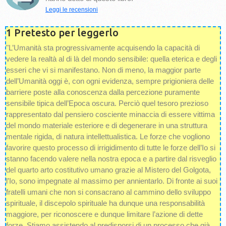
Leggi le recensioni
1 Pretesto per leggerlo
"L’Umanità sta progressivamente acquisendo la capacità di
vedere la realtà al di là del mondo sensibile: quella eterica e degli
esseri che vi si manifestano. Non di meno, la maggior parte
dell’Umanità oggi è, con ogni evidenza, sempre prigioniera delle
barriere poste alla conoscenza dalla percezione puramente
sensibile tipica dell’Epoca oscura. Perciò quel tesoro prezioso
rappresentato dal pensiero cosciente minaccia di essere vittima
del mondo materiale esteriore e di degenerare in una struttura
mentale rigida, di natura intellettualistica. Le forze che vogliono
favorire questo processo di irrigidimento di tutte le forze dell’Io si
stanno facendo valere nella nostra epoca e a partire dal risveglio
del quarto arto costitutivo umano grazie al Mistero del Golgota,
l’Io, sono impegnate al massimo per annientarlo. Di fronte ai suoi
fratelli umani che non si consacrano al cammino dello sviluppo
spirituale, il discepolo spirituale ha dunque una responsabilità
maggiore, per riconoscere e dunque limitare l’azione di dette
forze. Stiamo assistendo al predisporsi di un processo che già