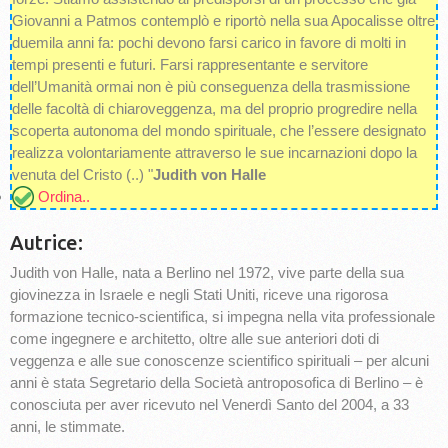
Giovanni a Patmos contemplò e riportò nella sua Apocalisse oltre
duemila anni fa: pochi devono farsi carico in favore di molti in
tempi presenti e futuri. Farsi rappresentante e servitore
dell’Umanità ormai non è più conseguenza della trasmissione
delle facoltà di chiaroveggenza, ma del proprio progredire nella
scoperta autonoma del mondo spirituale, che l’essere designato
realizza volontariamente attraverso le sue incarnazioni dopo la
venuta del Cristo (..) "
Judith von Halle
Ordina..
Autrice:
Judith von Halle, nata a Berlino nel 1972, vive parte della sua
giovinezza in Israele e negli Stati Uniti, riceve una rigorosa
formazione tecnico-scientifica, si impegna nella vita professionale
come ingegnere e architetto, oltre alle sue anteriori doti di
veggenza e alle sue conoscenze scientifico spirituali – per alcuni
anni è stata Segretario della Società antroposofica di Berlino – è
conosciuta per aver ricevuto nel Venerdì Santo del 2004, a 33
anni, le stimmate.