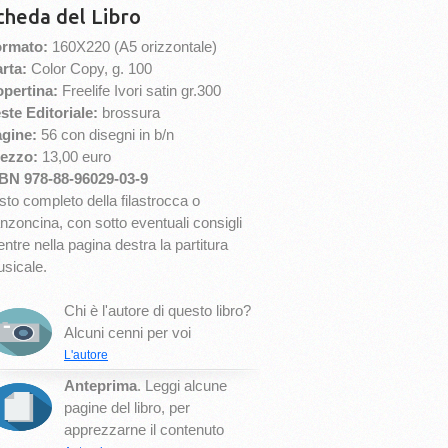
cheda del Libro
rmato:
160X220 (A5 orizzontale)
rta:
Color Copy, g. 100
pertina:
Freelife Ivori satin gr.300
ste Editoriale:
brossura
gine:
56 con disegni in b/n
ezzo:
13,00 euro
BN 978-88-96029-03-9
sto completo della filastrocca o
nzoncina, con sotto eventuali consigli
ntre nella pagina destra la partitura
sicale.
Chi è l'autore di questo libro?
Alcuni cenni per voi
L'autore
Anteprima
. Leggi alcune
pagine del libro, per
apprezzarne il contenuto