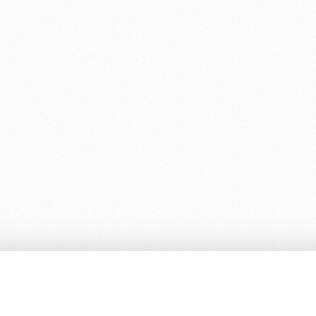
rdini
Servizi
Pagamenti e metodi
Consulenza materiali