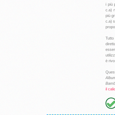
i più
c.a) 
più g
c.a) 
propo
Tutto 
diret
esser
utiliz
è rivo
Quest
Album
Bamb
il cali