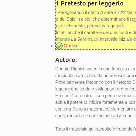
1 Pretesto per leggerlo
"Paragonando il canto
A sera
a
All’Alba
,
e del Sole in cielo, che determinano il re
parallelamente, per poi paragonarli.
Infatti anche il carattere dei due canti è 
mentre
La Sera
ha un intervallo iniziale 
Ordina..
Autore:
Donata Righini nasce in una famiglia di mu
musicale è arricchito da numerosi Corsi 
Principalmente l’incontro con il metodo D
legame che tende a sviluppare armonicam
Ha così “coronato” il suo percorso musica
abbia il potere di influire fortemente e po
con una Scuola materna ed elementare ad i
canti, musiche e canzoncine adate che l’
Tutto il materiale qui raccolto è frutto dell