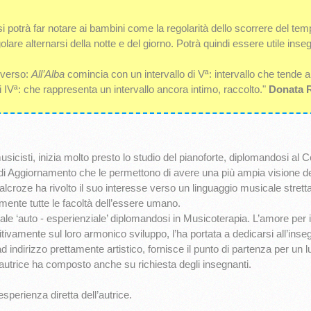
 si potrà far notare ai bambini come la regolarità dello scorrere del tem
golare alternarsi della notte e del giorno. Potrà quindi essere utile ins
diverso:
All’Alba
comincia con un intervallo di Vª: intervallo che tende a
di IVª: che rappresenta un intervallo ancora intimo, raccolto."
Donata R
sicisti, inizia molto presto lo studio del pianoforte, diplomandosi al 
di Aggiornamento che le permettono di avere una più ampia visione d
alcroze ha rivolto il suo interesse verso un linguaggio musicale stret
ente tutte le facoltà dell’essere umano.
le ‘auto - esperienziale’ diplomandosi in Musicoterapia. L’amore per 
sitivamente sul loro armonico sviluppo, l’ha portata a dedicarsi all’ins
ndirizzo prettamente artistico, fornisce il punto di partenza per un l
autrice ha composto anche su richiesta degli insegnanti.
’esperienza diretta dell’autrice.