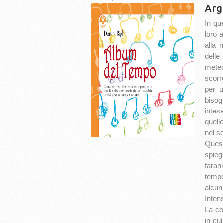
Arg
In qu
loro 
alla 
dell
meteo
scorr
per u
bisog
intes
quell
nel s
Quest
spieg
faran
tempo
alcun
Inten
La co
in cu