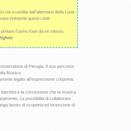
po sia scandita dall’alternarsi della Luna
egnare entrambi questi canti
 portare l’uomo fuori da se stesso,
ighini
Conservatorio di Perugia. Il suo percorso
ella Musica.
tamente legato all’espressione corporea:
i bambini e la convinzione che la musica
egnamento. La possibilità di collaborare
ungo lavoro di scoperta ed invenzione di