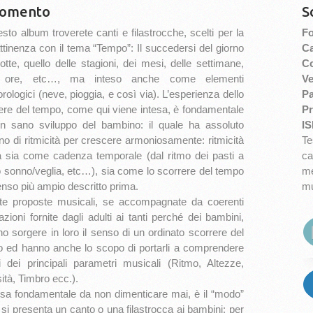
omento
S
esto album troverete canti e filastrocche, scelti per la
Fo
attinenza con il tema “Tempo”: Il succedersi del giorno
Ca
notte, quello delle stagioni, dei mesi, delle settimane,
Co
e ore, etc…, ma inteso anche come elementi
Ve
rologici (neve, pioggia, e così via). L’esperienza dello
Pa
ere del tempo, come qui viene intesa, è fondamentale
Pr
n sano sviluppo del bambino: il quale ha assoluto
IS
no di ritmicità per crescere armoniosamente: ritmicità
Te
a sia come cadenza temporale (dal ritmo dei pasti a
ca
o sonno/veglia, etc…), sia come lo scorrere del tempo
me
enso più ampio descritto prima.
mu
e proposte musicali, se accompagnate da coerenti
azioni fornite dagli adulti ai tanti perché dei bambini,
no sorgere in loro il senso di un ordinato scorrere del
 ed hanno anche lo scopo di portarli a comprendere
i dei principali parametri musicali (Ritmo, Altezze,
sità, Timbro ecc.).
sa fondamentale da non dimenticare mai, è il “modo”
i si presenta un canto o una filastrocca ai bambini: per