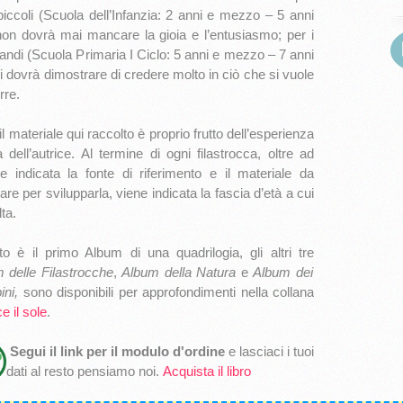
 piccoli (Scuola dell’Infanzia: 2 anni e mezzo – 5 anni
non dovrà mai mancare la gioia e l’entusiasmo; per i
randi (Scuola Primaria I Ciclo: 5 anni e mezzo – 7 anni
si dovrà dimostrare di credere molto in ciò che si vuole
rre.
il materiale qui raccolto è proprio frutto dell’esperienza
ta dell’autrice. Al termine di ogni filastrocca, oltre ad
e indicata la fonte di riferimento e il materiale da
zare per svilupparla, viene indicata la fascia d’età a cui
lta.
o è il primo Album di una quadrilogia, gli altri tre
 delle Filastrocche
,
Album della Natura
e
Album dei
ini,
sono disponibili per approfondimenti nella collana
ce il sole
.
Segui il link per il modulo d'ordine
e lasciaci i tuoi
dati al resto pensiamo noi.
Acquista il libro